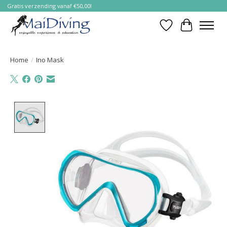
Gratis verzending vanaf €50,00!
Verlanglijst
Winkelwa
Home
/
Ino Mask
Product image slideshow Items