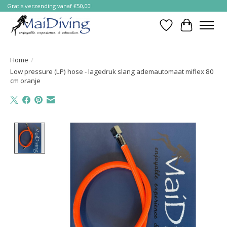
Gratis verzending vanaf €50,00!
Verlanglijst
Winkelwa
Home
/
Low pressure (LP) hose - lagedruk slang ademautomaat miflex 80
cm oranje
Product image slideshow Items