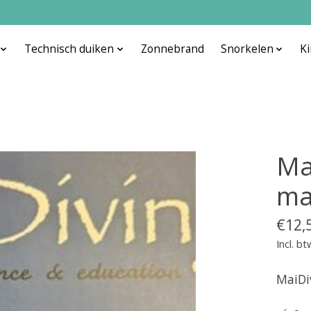
Technisch duiken
Zonnebrand
Snorkelen
K
Ma
ma
€12,
Incl. bt
MaiDi