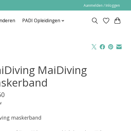
Aanmelden / Inloggen
inderen
PADI Opleidingen
iDiving MaiDiving
skerband
50
w
ving maskerband