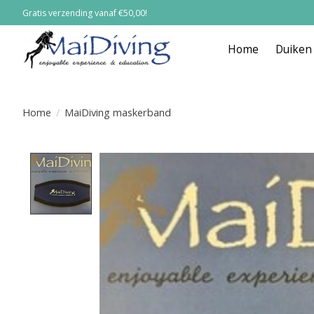
Gratis verzending vanaf €50,00!
Home
Duiken
Home
/
MaiDiving maskerband
Product image slideshow Items