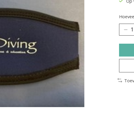
Op 
Hoeveel
Toev