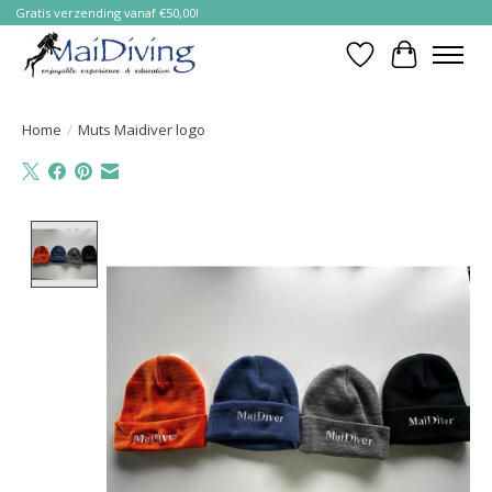
Gratis verzending vanaf €50,00!
Verlanglijst
Winkelwa
Home
/
Muts Maidiver logo
Product image slideshow Items