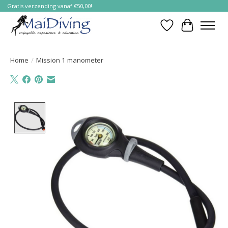
Gratis verzending vanaf €50,00!
Verlanglijst
Winkelwa
Home
/
Mission 1 manometer
Product image slideshow Items