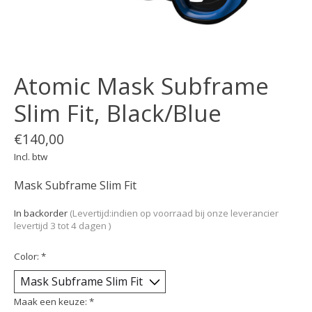
Atomic Mask Subframe
Slim Fit, Black/Blue
€140,00
Incl. btw
Mask Subframe Slim Fit
In backorder
(Levertijd:indien op voorraad bij onze leverancier
levertijd 3 tot 4 dagen )
Color:
*
Maak een keuze:
*