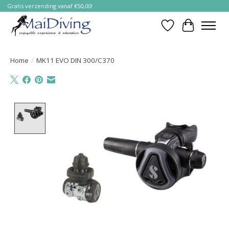
Gratis verzending vanaf €50,00!
Verlanglijst
Winkelwa
Home
/
MK11 EVO DIN 300/C370
Product image slideshow Items