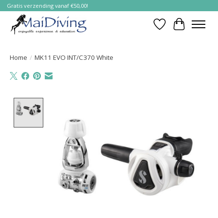
Gratis verzending vanaf €50,00!
Verlanglijst
Winkelwa
Home
/
MK11 EVO INT/C370 White
Product image slideshow Items