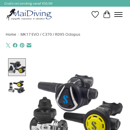
Gratis verzending vanaf €50,00!
Verlanglijst
Winkelwa
Home
/
MK17 EVO / C370 / R095 Octopus
Product image slideshow Items