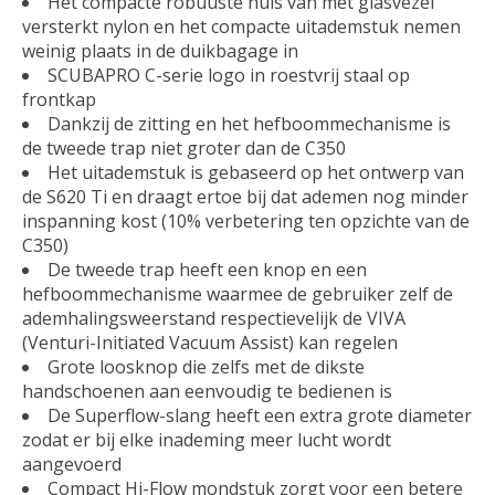
Het compacte robuuste huis van met glasvezel
versterkt nylon en het compacte uitademstuk nemen
weinig plaats in de duikbagage in
SCUBAPRO C-serie logo in roestvrij staal op
frontkap
Dankzij de zitting en het hefboommechanisme is
de tweede trap niet groter dan de C350
Het uitademstuk is gebaseerd op het ontwerp van
de S620 Ti en draagt ertoe bij dat ademen nog minder
inspanning kost (10% verbetering ten opzichte van de
C350)
De tweede trap heeft een knop en een
hefboommechanisme waarmee de gebruiker zelf de
ademhalingsweerstand respectievelijk de VIVA
(Venturi-Initiated Vacuum Assist) kan regelen
Grote loosknop die zelfs met de dikste
handschoenen aan eenvoudig te bedienen is
De Superflow-slang heeft een extra grote diameter
zodat er bij elke inademing meer lucht wordt
aangevoerd
Compact Hi-Flow mondstuk zorgt voor een betere