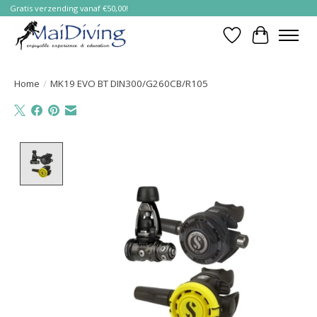
Gratis verzending vanaf €50,00!
Verlanglijst
Winkelwa
Home
/
MK19 EVO BT DIN300/G260CB/R105
Product image slideshow Items