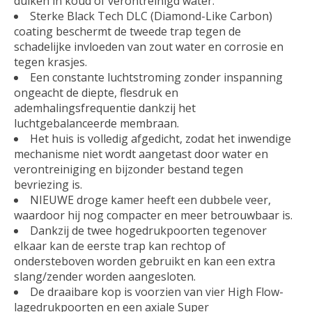
duiken in koud of verontreinigd water.
Sterke Black Tech DLC (Diamond-Like Carbon)
coating beschermt de tweede trap tegen de
schadelijke invloeden van zout water en corrosie en
tegen krasjes.
Een constante luchtstroming zonder inspanning
ongeacht de diepte, flesdruk en
ademhalingsfrequentie dankzij het
luchtgebalanceerde membraan.
Het huis is volledig afgedicht, zodat het inwendige
mechanisme niet wordt aangetast door water en
verontreiniging en bijzonder bestand tegen
bevriezing is.
NIEUWE droge kamer heeft een dubbele veer,
waardoor hij nog compacter en meer betrouwbaar is.
Dankzij de twee hogedrukpoorten tegenover
elkaar kan de eerste trap kan rechtop of
ondersteboven worden gebruikt en kan een extra
slang/zender worden aangesloten.
De draaibare kop is voorzien van vier High Flow-
lagedrukpoorten en een axiale Super