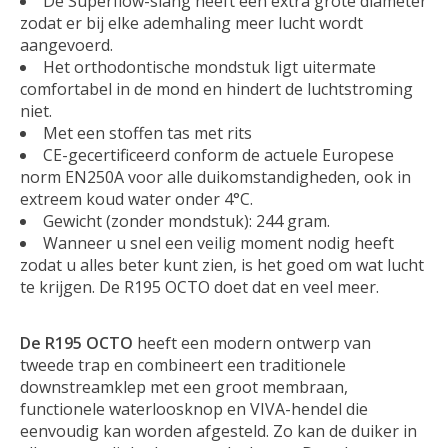
De Superflow-slang heeft een extra grote diameter
zodat er bij elke ademhaling meer lucht wordt
aangevoerd.
Het orthodontische mondstuk ligt uitermate
comfortabel in de mond en hindert de luchtstroming
niet.
Met een stoffen tas met rits
CE-gecertificeerd conform de actuele Europese
norm EN250A voor alle duikomstandigheden, ook in
extreem koud water onder 4°C.
Gewicht (zonder mondstuk): 244 gram.
Wanneer u snel een veilig moment nodig heeft
zodat u alles beter kunt zien, is het goed om wat lucht
te krijgen. De R195 OCTO doet dat en veel meer.
De R195 OCTO
heeft een modern ontwerp van
tweede trap en combineert een traditionele
downstreamklep met een groot membraan,
functionele waterloosknop en VIVA-hendel die
eenvoudig kan worden afgesteld. Zo kan de duiker in