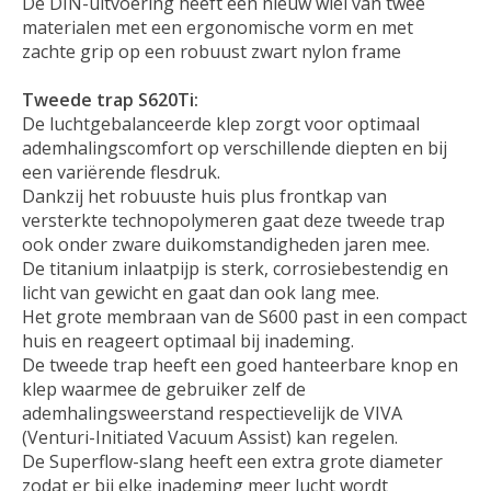
De DIN-uitvoering heeft een nieuw wiel van twee
materialen met een ergonomische vorm en met
zachte grip op een robuust zwart nylon frame
Tweede trap S620Ti:
De luchtgebalanceerde klep zorgt voor optimaal
ademhalingscomfort op verschillende diepten en bij
een variërende flesdruk.
Dankzij het robuuste huis plus frontkap van
versterkte technopolymeren gaat deze tweede trap
ook onder zware duikomstandigheden jaren mee.
De titanium inlaatpijp is sterk, corrosiebestendig en
licht van gewicht en gaat dan ook lang mee.
Het grote membraan van de S600 past in een compact
huis en reageert optimaal bij inademing.
De tweede trap heeft een goed hanteerbare knop en
klep waarmee de gebruiker zelf de
ademhalingsweerstand respectievelijk de VIVA
(Venturi-Initiated Vacuum Assist) kan regelen.
De Superflow-slang heeft een extra grote diameter
zodat er bij elke inademing meer lucht wordt