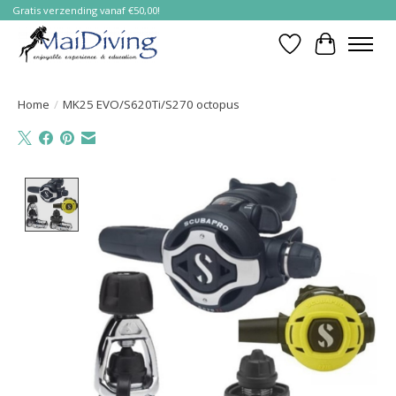
Gratis verzending vanaf €50,00!
Verlanglijst
Winkelwa
Home
/
MK25 EVO/S620Ti/S270 octopus
Product image slideshow Items