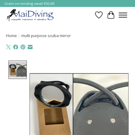
Gratis verzending vanaf €50,00!
Verlanglijst
Winkelwa
Home
/
multi purpose scuba mirror
Product image slideshow Items