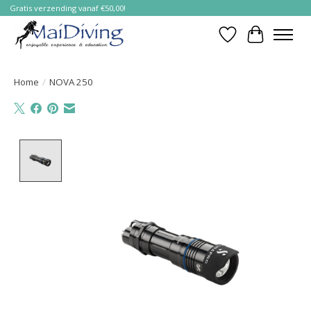
Gratis verzending vanaf €50,00!
Verlanglijst
Winkelwa
Home
/
NOVA 250
Product image slideshow Items