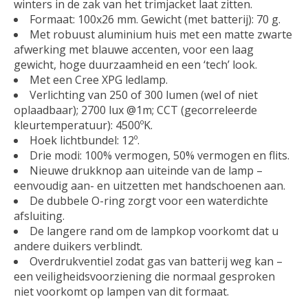
winters in de zak van het trimjacket laat zitten.
Formaat: 100x26 mm. Gewicht (met batterij): 70 g.
Met robuust aluminium huis met een matte zwarte
afwerking met blauwe accenten, voor een laag
gewicht, hoge duurzaamheid en een ‘tech’ look.
Met een Cree XPG ledlamp.
Verlichting van 250 of 300 lumen (wel of niet
oplaadbaar); 2700 lux @1m; CCT (gecorreleerde
kleurtemperatuur): 4500ºK.
Hoek lichtbundel: 12º.
Drie modi: 100% vermogen, 50% vermogen en flits.
Nieuwe drukknop aan uiteinde van de lamp –
eenvoudig aan- en uitzetten met handschoenen aan.
De dubbele O-ring zorgt voor een waterdichte
afsluiting.
De langere rand om de lampkop voorkomt dat u
andere duikers verblindt.
Overdrukventiel zodat gas van batterij weg kan –
een veiligheidsvoorziening die normaal gesproken
niet voorkomt op lampen van dit formaat.