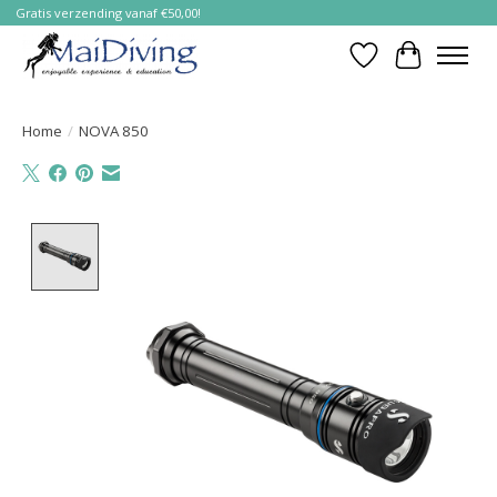
Gratis verzending vanaf €50,00!
Verlanglijst
Winkelwa
Home
/
NOVA 850
Product image slideshow Items