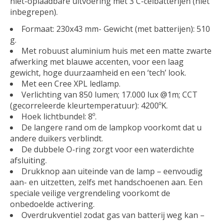
niet-oplaadbare uitvoering met 3 C-celbatterijen (niet
inbegrepen).
Formaat: 230x43 mm- Gewicht (met batterijen): 510
g.
Met robuust aluminium huis met een matte zwarte
afwerking met blauwe accenten, voor een laag
gewicht, hoge duurzaamheid en een ‘tech’ look.
Met een Cree XPL ledlamp.
Verlichting van 850 lumen; 17.000 lux @1m; CCT
(gecorreleerde kleurtemperatuur): 4200ºK.
Hoek lichtbundel: 8º.
De langere rand om de lampkop voorkomt dat u
andere duikers verblindt.
De dubbele O-ring zorgt voor een waterdichte
afsluiting.
Drukknop aan uiteinde van de lamp – eenvoudig
aan- en uitzetten, zelfs met handschoenen aan. Een
speciale veilige vergrendeling voorkomt de
onbedoelde activering.
Overdrukventiel zodat gas van batterij weg kan –