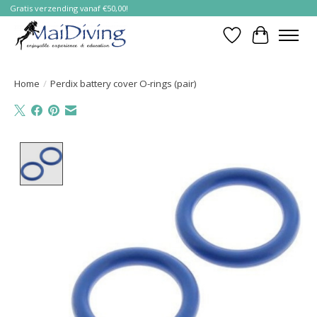
Gratis verzending vanaf €50,00!
Verlanglijst
Winkelwa
Home
/
Perdix battery cover O-rings (pair)
Product image slideshow Items