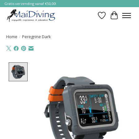
Gratis verzending vanaf €50,00!
Verlanglijst
Winkelwa
Home
/
Peregrine Dark
Product image slideshow Items