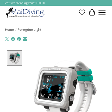
Gratis verzending vanaf €50,00!
Verlanglijst
Winkelwa
Home
/
Peregrine Light
Product image slideshow Items