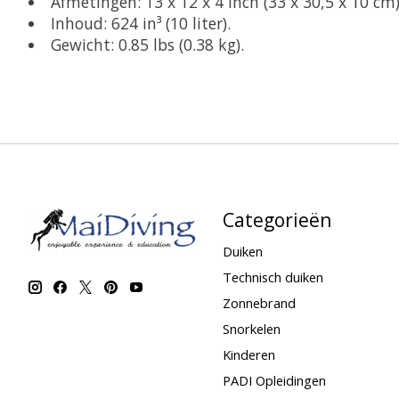
Afmetingen: 13 x 12 x 4 inch (33 x 30,5 x 10 cm)
Inhoud: 624 in³ (10 liter).
Gewicht: 0.85 lbs (0.38 kg).
Categorieën
Duiken
Technisch duiken
Zonnebrand
Snorkelen
Kinderen
PADI Opleidingen