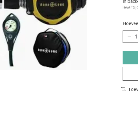
In bac
leverti
Hoeveel
Toev