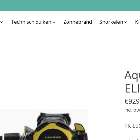
Technisch duiken
Zonnebrand
Snorkelen
K
Aq
EL
€929
Incl. bt
PK LE