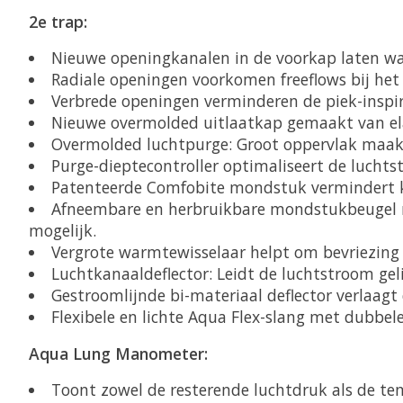
2e trap:
Nieuwe openingkanalen in de voorkap laten wa
Radiale openingen voorkomen freeflows bij het
Verbrede openingen verminderen de piek-inspi
Nieuwe overmolded uitlaatkap gemaakt van ela
Overmolded luchtpurge: Groot oppervlak maakt
Purge-dieptecontroller optimaliseert de lucht
Patenteerde Comfobite mondstuk vermindert ka
Afneembare en herbruikbare mondstukbeugel m
mogelijk.
Vergrote warmtewisselaar helpt om bevriezing
Luchtkanaaldeflector: Leidt de luchtstroom gel
Gestroomlijnde bi-materiaal deflector verlaag
Flexibele en lichte Aqua Flex-slang met dubbel
Aqua Lung Manometer:
Toont zowel de resterende luchtdruk als de tem