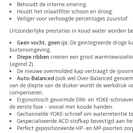
Behoudt de interne smering.
Houdt het inlaatfilter schoon en droog.
Veiliger voor verhoogde percentages zuurstof.
Uitzonderlijke prestaties in koud water worden b
Geen vocht, geen ijs
: De geïntegreerde droge 
buitenomgeving.
Diepe ribben
creëren een groot warmtewisselin
Legend 2).
De nieuwe overmolded kap vertraagt de ijsvor
Auto-Balanced
(ook wel Over-Balanced genoem
van de diepte van de duiker wordt de werkdruk v
compenseren.
Ergonomisch gevormde DIN- en YOKE-schroeven me
de eerste fase – vooral met koude handen.
Gechannelde YOKE-schroef om waterretentie t
Gespecialiseerde ACD-stofkap bevestigd aan he
Perfect gepositioneerde HP- en MP-poorten zor