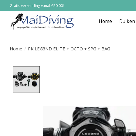
Gratis verzending vanaf €50,00!
Home
Duiken
Home
/
PK LEG3ND ELITE + OCTO + SPG + BAG
Product image slideshow Items