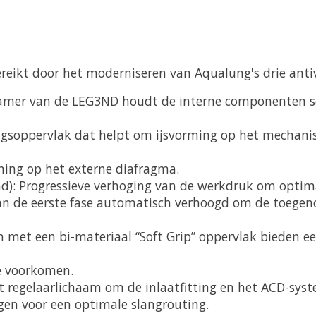
ereikt door het moderniseren van Aqualung's drie anti
kamer van de LEG3ND houdt de interne componenten sc
gsoppervlak dat helpt om ijsvorming op het mechanis
ming op het externe diafragma.
d): Progressieve verhoging van de werkdruk om optim
an de eerste fase automatisch verhoogd om de toege
t een bi-materiaal “Soft Grip” oppervlak bieden een 
e voorkomen.
t regelaarlichaam om de inlaatfitting en het ACD-sys
gen voor een optimale slangrouting.