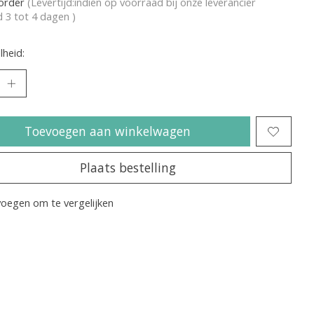
korder
(Levertijd:indien op voorraad bij onze leverancier
jd 3 tot 4 dagen )
heid:
Toevoegen aan winkelwagen
Plaats bestelling
oegen om te vergelijken