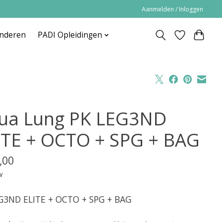
Aanmelden / Inloggen
inderen
PADI Opleidingen
ua Lung PK LEG3ND
ITE + OCTO + SPG + BAG
,00
w
G3ND ELITE + OCTO + SPG + BAG