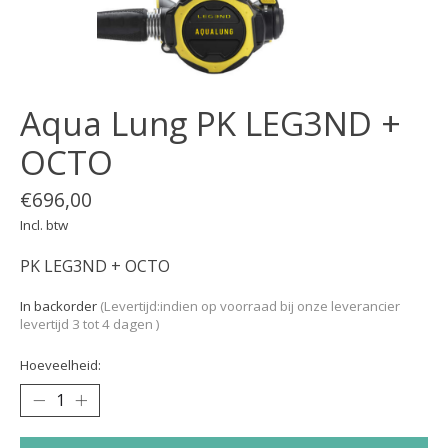
Aqua Lung PK LEG3ND +
OCTO
€696,00
Incl. btw
PK LEG3ND + OCTO
In backorder
(Levertijd:indien op voorraad bij onze leverancier
levertijd 3 tot 4 dagen )
Hoeveelheid: