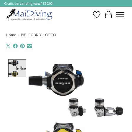
Gratis verzending vanaf €50,00!
Verlanglijst
Winkelwa
Home
/
PK LEG3ND + OCTO
Product image slideshow Items