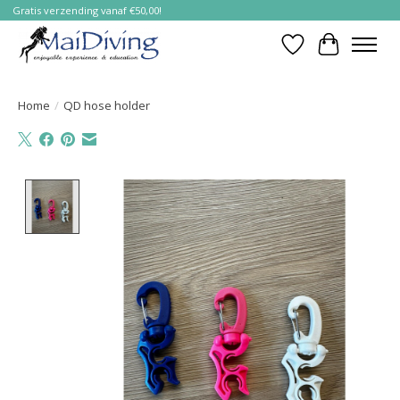
Gratis verzending vanaf €50,00!
Verlanglijst
Winkelwa
Home
/
QD hose holder
Product image slideshow Items