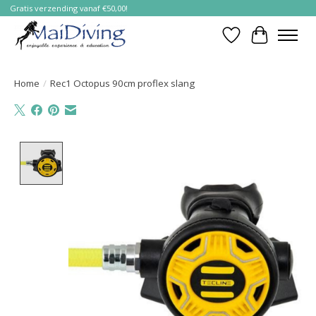
Gratis verzending vanaf €50,00!
Verlanglijst
Winkelwa
Home
/
Rec1 Octopus 90cm proflex slang
Product image slideshow Items