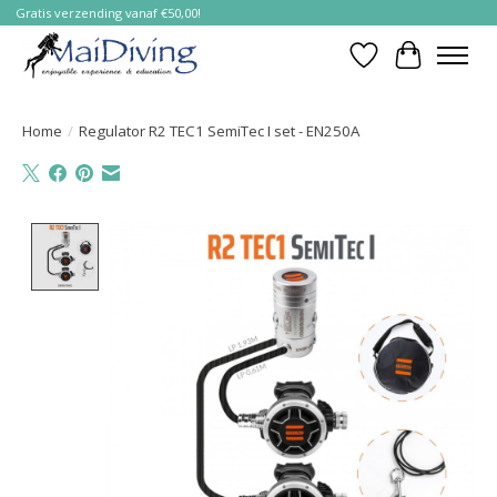
Gratis verzending vanaf €50,00!
Verlanglijst
Winkelwa
Home
/
Regulator R2 TEC1 SemiTec I set - EN250A
Product image slideshow Items