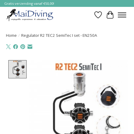
Gratis verzending vanaf €50,00!
Verlanglijst
Winkelwa
Home
/
Regulator R2 TEC2 SemiTec I set - EN250A
Product image slideshow Items