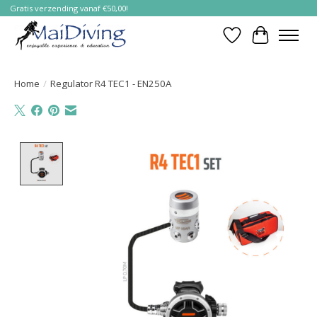
Gratis verzending vanaf €50,00!
Verlanglijst
Winkelwa
Home
/
Regulator R4 TEC1 - EN250A
Product image slideshow Items