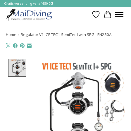
Gratis verzending vanaf €50,00!
Verlanglijst
Winkelwa
Home
/
Regulator V1 ICE TEC1 SemiTec I with SPG - EN250A
Product image slideshow Items