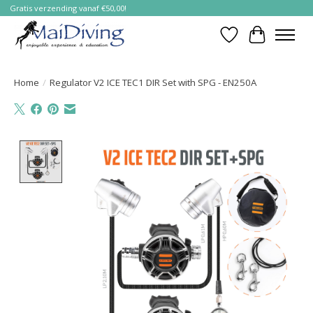
Gratis verzending vanaf €50,00!
Verlanglijst
Winkelwa
Home
/
Regulator V2 ICE TEC1 DIR Set with SPG - EN250A
Product image slideshow Items