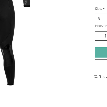
Size:
*
Hoeveel
Toev