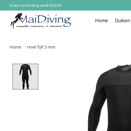
Gratis verzending vanaf €50,00!
Home
Duiken
Home
/
revel full 5 mm
Product image slideshow Items