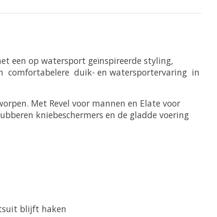
met een op watersport geïnspireerde styling,
en
comfortabelere
duik- en watersportervaring
in
worpen. Met Revel voor mannen en Elate voor
rubberen kniebeschermers en de gladde voering
uit blijft haken