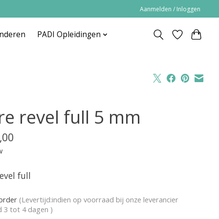
Aanmelden / Inloggen
inderen
PADI Opleidingen
re revel full 5 mm
,00
w
evel full
korder
(Levertijd:indien op voorraad bij onze leverancier
jd 3 tot 4 dagen )