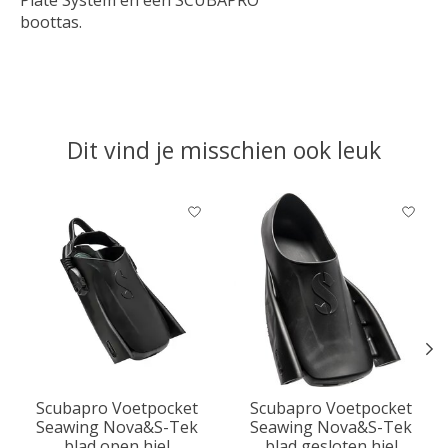
boottas.
Dit vind je misschien ook leuk
Items van productcarrousel
Scubapro Voetpocket
Scubapro Voetpocket
Seawing Nova&S-Tek
Seawing Nova&S-Tek
blad open hiel
blad gesloten hiel