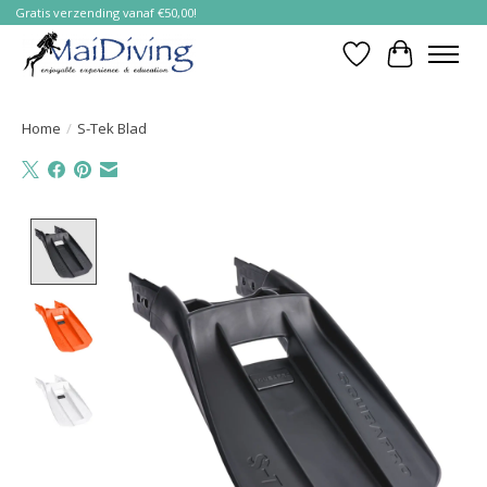
Gratis verzending vanaf €50,00!
Verlanglijst
Winkelwa
Home
/
S-Tek Blad
Product image slideshow Items