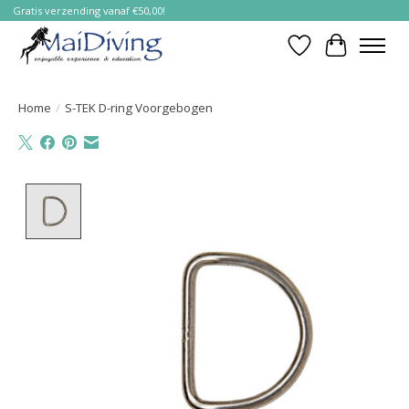
Gratis verzending vanaf €50,00!
Verlanglijst
Winkelwa
Home
/
S-TEK D-ring Voorgebogen
Product image slideshow Items