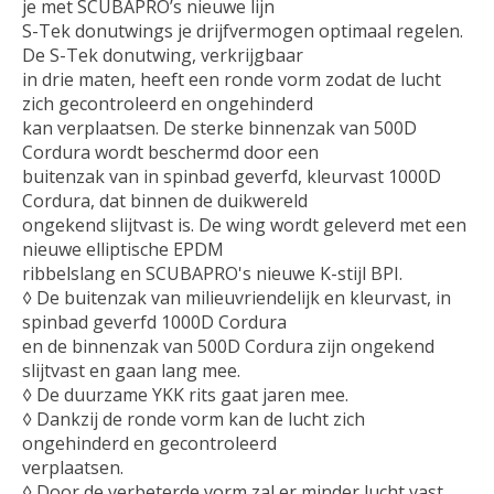
je met SCUBAPRO’s nieuwe lijn
S-Tek donutwings je drijfvermogen optimaal regelen.
De S-Tek donutwing, verkrijgbaar
in drie maten, heeft een ronde vorm zodat de lucht
zich gecontroleerd en ongehinderd
kan verplaatsen. De sterke binnenzak van 500D
Cordura wordt beschermd door een
buitenzak van in spinbad geverfd, kleurvast 1000D
Cordura, dat binnen de duikwereld
ongekend slijtvast is. De wing wordt geleverd met een
nieuwe elliptische EPDM
ribbelslang en SCUBAPRO's nieuwe K-stijl BPI.
◊ De buitenzak van milieuvriendelijk en kleurvast, in
spinbad geverfd 1000D Cordura
en de binnenzak van 500D Cordura zijn ongekend
slijtvast en gaan lang mee.
◊ De duurzame YKK rits gaat jaren mee.
◊ Dankzij de ronde vorm kan de lucht zich
ongehinderd en gecontroleerd
verplaatsen.
◊ Door de verbeterde vorm zal er minder lucht vast