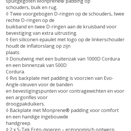
spuitgegoten Monprene® padding op
schouders, buik en rug.
◊ Twee voorgebogen D-ringen op de schouders, twee
rechte D-ringen op de
buikband en twee D-ringen aan de kruisband voor
bevestiging van extra uitrusting.
◊ Een siliconen epaulet met logo op de linkerschouder
houdt de inflatorslang op zijn
plaats.
◊ Donutwing met een buitenzak van 1000D Cordura
en een binnenzak van 500D
Cordura.
◊ Rvs backplate met padding is voorzien van Evo-
Angle-sleuven voor de banden
en bevestigingspunten voor contragewichten en voor
een argonfles voor
droogpakduikers.
◊ Backplate met Monprene® padding voor comfort
en een handige ingebouwde
handgreep.
◊ 2 x S-Tek Ergo-moeren – ergonomisch ontwerp,