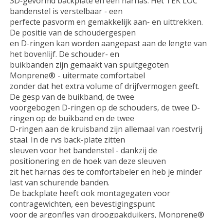
3D-gevormd backplate en een harnas. Het TEK LOC
bandenstel is verstelbaar - een
perfecte pasvorm en gemakkelijk aan- en uittrekken.
De positie van de schoudergespen
en D-ringen kan worden aangepast aan de lengte van
het bovenlijf. De schouder- en
buikbanden zijn gemaakt van spuitgegoten
Monprene® - uitermate comfortabel
zonder dat het extra volume of drijfvermogen geeft.
De gesp van de buikband, de twee
voorgebogen D-ringen op de schouders, de twee D-
ringen op de buikband en de twee
D-ringen aan de kruisband zijn allemaal van roestvrij
staal. In de rvs back-plate zitten
sleuven voor het bandenstel - dankzij de
positionering en de hoek van deze sleuven
zit het harnas des te comfortabeler en heb je minder
last van schurende banden.
De backplate heeft ook montagegaten voor
contragewichten, een bevestigingspunt
voor de argonfles van droogpakduikers, Monprene®