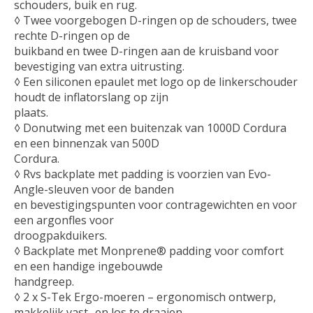
schouders, buik en rug.
◊ Twee voorgebogen D-ringen op de schouders, twee
rechte D-ringen op de
buikband en twee D-ringen aan de kruisband voor
bevestiging van extra uitrusting.
◊ Een siliconen epaulet met logo op de linkerschouder
houdt de inflatorslang op zijn
plaats.
◊ Donutwing met een buitenzak van 1000D Cordura
en een binnenzak van 500D
Cordura.
◊ Rvs backplate met padding is voorzien van Evo-
Angle-sleuven voor de banden
en bevestigingspunten voor contragewichten en voor
een argonfles voor
droogpakduikers.
◊ Backplate met Monprene® padding voor comfort
en een handige ingebouwde
handgreep.
◊ 2 x S-Tek Ergo-moeren – ergonomisch ontwerp,
makkelijk vast- en los te draaien