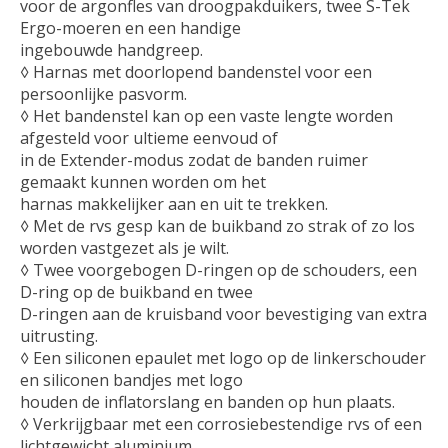
voor de argonfles van droogpakduikers, twee S-Tek
Ergo-moeren en een handige
ingebouwde handgreep.
◊ Harnas met doorlopend bandenstel voor een
persoonlijke pasvorm.
◊ Het bandenstel kan op een vaste lengte worden
afgesteld voor ultieme eenvoud of
in de Extender-modus zodat de banden ruimer
gemaakt kunnen worden om het
harnas makkelijker aan en uit te trekken.
◊ Met de rvs gesp kan de buikband zo strak of zo los
worden vastgezet als je wilt.
◊ Twee voorgebogen D-ringen op de schouders, een
D-ring op de buikband en twee
D-ringen aan de kruisband voor bevestiging van extra
uitrusting.
◊ Een siliconen epaulet met logo op de linkerschouder
en siliconen bandjes met logo
houden de inflatorslang en banden op hun plaats.
◊ Verkrijgbaar met een corrosiebestendige rvs of een
lichtgewicht aluminium