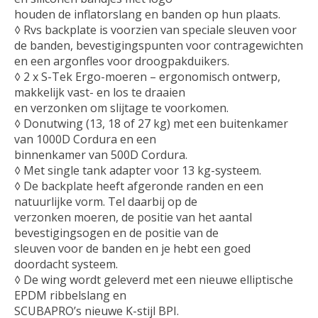
houden de inflatorslang en banden op hun plaats.
◊ Rvs backplate is voorzien van speciale sleuven voor
de banden, bevestigingspunten voor contragewichten
en een argonfles voor droogpakduikers.
◊ 2 x S-Tek Ergo-moeren – ergonomisch ontwerp,
makkelijk vast- en los te draaien
en verzonken om slijtage te voorkomen.
◊ Donutwing (13, 18 of 27 kg) met een buitenkamer
van 1000D Cordura en een
binnenkamer van 500D Cordura.
◊ Met single tank adapter voor 13 kg-systeem.
◊ De backplate heeft afgeronde randen en een
natuurlijke vorm. Tel daarbij op de
verzonken moeren, de positie van het aantal
bevestigingsogen en de positie van de
sleuven voor de banden en je hebt een goed
doordacht systeem.
◊ De wing wordt geleverd met een nieuwe elliptische
EPDM ribbelslang en
SCUBAPRO’s nieuwe K-stijl BPI.