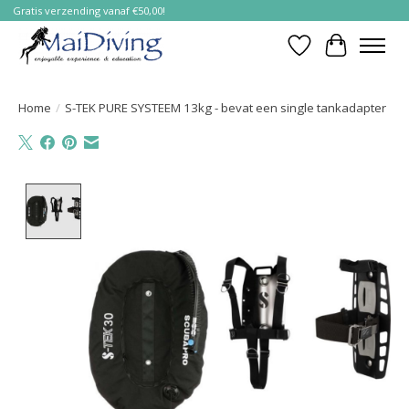
Gratis verzending vanaf €50,00!
Verlanglijst
Winkelwa
Home
/
S-TEK PURE SYSTEEM 13kg - bevat een single tankadapter
Product image slideshow Items