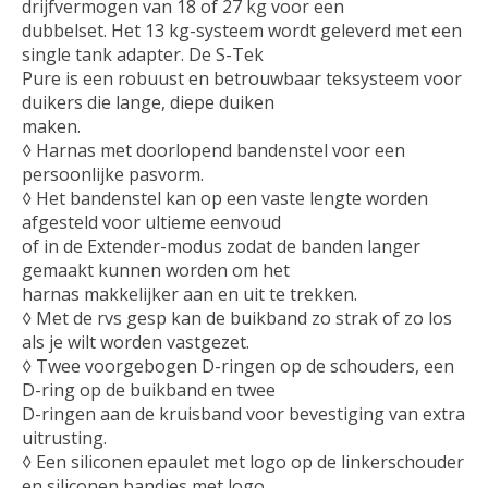
drijfvermogen van 18 of 27 kg voor een
dubbelset. Het 13 kg-systeem wordt geleverd met een
single tank adapter. De S-Tek
Pure is een robuust en betrouwbaar teksysteem voor
duikers die lange, diepe duiken
maken.
◊ Harnas met doorlopend bandenstel voor een
persoonlijke pasvorm.
◊ Het bandenstel kan op een vaste lengte worden
afgesteld voor ultieme eenvoud
of in de Extender-modus zodat de banden langer
gemaakt kunnen worden om het
harnas makkelijker aan en uit te trekken.
◊ Met de rvs gesp kan de buikband zo strak of zo los
als je wilt worden vastgezet.
◊ Twee voorgebogen D-ringen op de schouders, een
D-ring op de buikband en twee
D-ringen aan de kruisband voor bevestiging van extra
uitrusting.
◊ Een siliconen epaulet met logo op de linkerschouder
en siliconen bandjes met logo