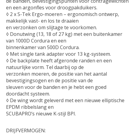
de banden, bevestigingspunten voor contragewichten
en een argonfles voor droogpakduikers.
◊ 2 x S-Tek Ergo-moeren – ergonomisch ontwerp,
makkelijk vast- en los te draaien
en verzonken om slijtage te voorkomen.
◊ Donutwing (13, 18 of 27 kg) met een buitenkamer
van 1000D Cordura en een
binnenkamer van 500D Cordura.
◊ Met single tank adapter voor 13 kg-systeem.
◊ De backplate heeft afgeronde randen en een
natuurlijke vorm. Tel daarbij op de
verzonken moeren, de positie van het aantal
bevestigingsogen en de positie van de
sleuven voor de banden en je hebt een goed
doordacht systeem.
◊ De wing wordt geleverd met een nieuwe elliptische
EPDM ribbelslang en
SCUBAPRO’s nieuwe K-stijl BPI.
DRIJFVERMOGEN: