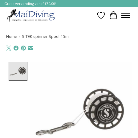
Gratis verzending vanaf €50,00!
Verlanglijst
Winkelwa
Home
/
S-TEK spinner Spool 45m
Product image slideshow Items