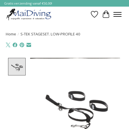
Gratis verzending vanaf €50,00!
Verlanglijst
Winkelwa
Home
/
S-TEK STAGESET. LOW-PROFILE 40
Product image slideshow Items