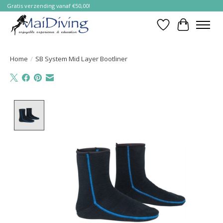
Gratis verzending vanaf €50,00!
Verlanglijst
Winkelwa
Home
/
SB System Mid Layer Bootliner
Product image slideshow Items