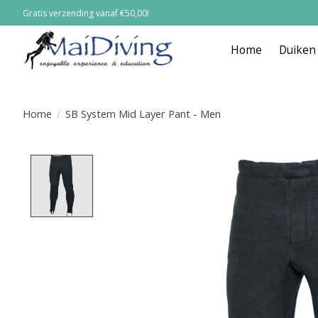
Gratis verzending vanaf €50,00!
Home
Duiken
Home
/
SB System Mid Layer Pant - Men
Product image slideshow Items