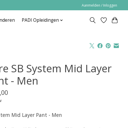
Aanmelden / Inloggen
inderen
PADI Opleidingen
re SB System Mid Layer
nt - Men
,00
w
stem Mid Layer Pant - Men