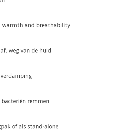
t warmth and breathability
af, weg van de huid
e verdamping
an bacteriën remmen
ak of als stand-alone