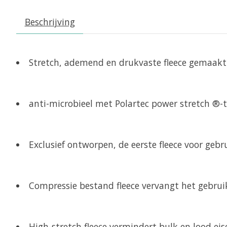
Beschrijving
Stretch, ademend en drukvaste fleece gemaakt
anti-microbieel met Polartec power stretch ®-
Exclusief ontworpen, de eerste fleece voor geb
Compressie bestand fleece vervangt het gebruik
High-stretch fleece vermindert bulk en lood eis