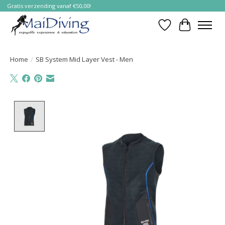
Gratis verzending vanaf €50,00!
Verlanglijst
Winkelwa
Home
/
SB System Mid Layer Vest - Men
Product image slideshow Items