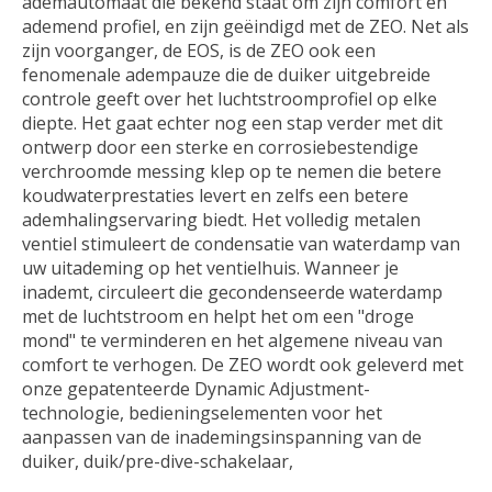
ademautomaat die bekend staat om zijn comfort en
ademend profiel, en zijn geëindigd met de ZEO. Net als
zijn voorganger, de EOS, is de ZEO ook een
fenomenale adempauze die de duiker uitgebreide
controle geeft over het luchtstroomprofiel op elke
diepte. Het gaat echter nog een stap verder met dit
ontwerp door een sterke en corrosiebestendige
verchroomde messing klep op te nemen die betere
koudwaterprestaties levert en zelfs een betere
ademhalingservaring biedt. Het volledig metalen
ventiel stimuleert de condensatie van waterdamp van
uw uitademing op het ventielhuis. Wanneer je
inademt, circuleert die gecondenseerde waterdamp
met de luchtstroom en helpt het om een ​​"droge
mond" te verminderen en het algemene niveau van
comfort te verhogen. De ZEO wordt ook geleverd met
onze gepatenteerde Dynamic Adjustment-
technologie, bedieningselementen voor het
aanpassen van de inademingsinspanning van de
duiker, duik/pre-dive-schakelaar,