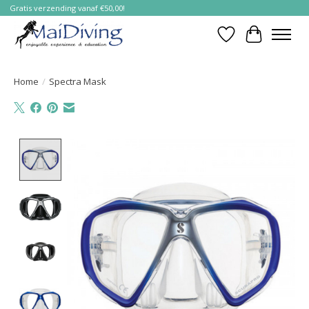
Gratis verzending vanaf €50,00!
Verlanglijst
Winkelwa
Home
/
Spectra Mask
Product image slideshow Items