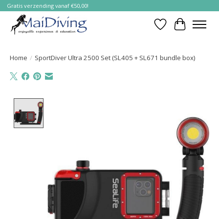
Gratis verzending vanaf €50,00!
Verlanglijst
Winkelwa
Home
/
SportDiver Ultra 2500 Set (SL405 + SL671 bundle box)
Product image slideshow Items