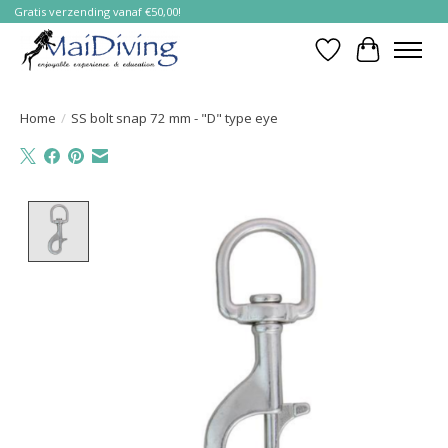
Gratis verzending vanaf €50,00!
Verlanglijst
Winkelwa
Home
/
SS bolt snap 72 mm - "D" type eye
Product image slideshow Items