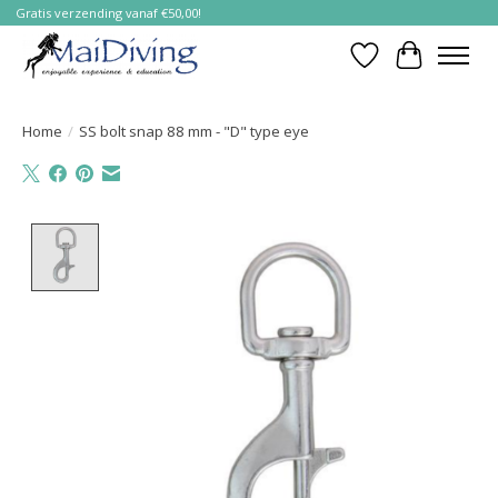
Gratis verzending vanaf €50,00!
Verlanglijst
Winkelwa
Home
/
SS bolt snap 88 mm - "D" type eye
Product image slideshow Items