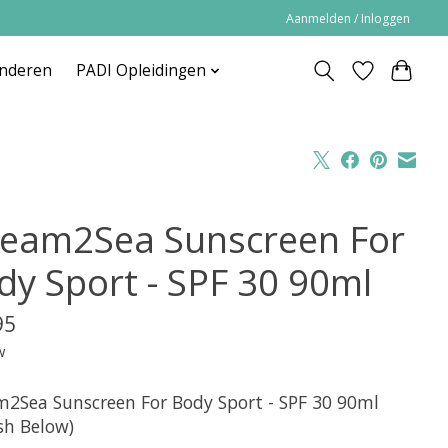
Aanmelden / Inloggen
inderen
PADI Opleidingen
ream2Sea Sunscreen For
dy Sport - SPF 30 90ml
95
w
m2Sea Sunscreen For Body Sport - SPF 30 90ml
sh Below)