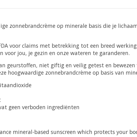
ige zonnebrandcrème op minerale basis die je lichaa
 FDA voor claims met betrekking tot een breed werking
n voor jou, je gezin en onze wateren te garanderen.
an geurstoffen, niet giftig en veilig getest en beweze
eze hoogwaardige zonnebrandcrème op basis van mine
titaandioxide
t
evat geen verboden ingrediënten
mance mineral-based sunscreen which protects your bod