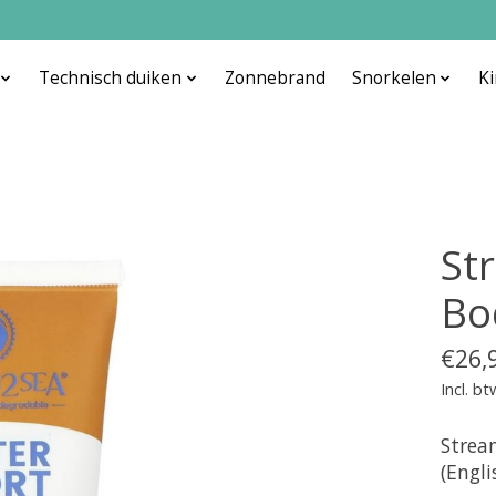
Technisch duiken
Zonnebrand
Snorkelen
K
St
Bo
€26,
Incl. bt
Strea
(Engli