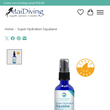
Gratis verzending vanaf €50,00!
Verlanglijst
Winkelwa
Home
/
Super Hydration Squalane
Product image slideshow Items