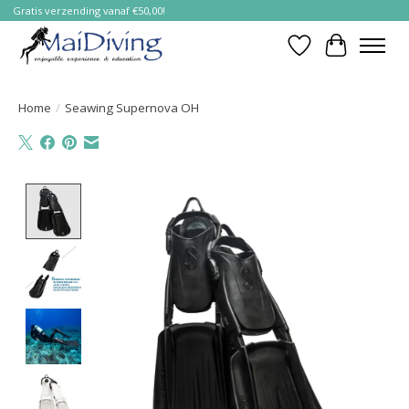
Gratis verzending vanaf €50,00!
Verlanglijst
Winkelwa
Home
/
Seawing Supernova OH
Product image slideshow Items