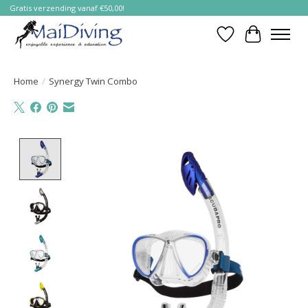
Gratis verzending vanaf €50,00!
Verlanglijst
Winkelwa
Home
/
Synergy Twin Combo
Product image slideshow Items