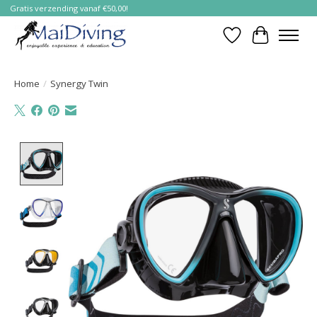
Gratis verzending vanaf €50,00!
Verlanglijst
Winkelwa
Home
/
Synergy Twin
Product image slideshow Items